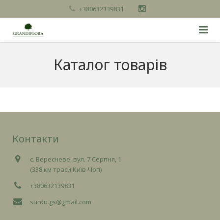
+380632139831
Головна
Каталог товарів
Послуги
Каталог товарів
Про нас
Контакти
Контакти
с. Вересневе, вул. 7 Серпня, 1
(338 км траси Київ-Чоп)
+380632139831
surdu.gs@gmail.com