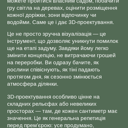
можете пройтися власним садом, побачити
гру світла на деревах, оцінити розміщення
кожної доріжки, зони відпочинку чи
водойми. Саме це і дає 3D-проектування.
Це не просто зручна візуалізація — це
інструмент, що дозволяє уникнути помилок
ще на етапі задуму. Завдяки йому легко
змінити концепцію, не витрачаючи грошей
на переробки. Ви одразу бачите, як
рослини співіснують, як тіні падають
протягом дня, як сезонно змінюється
атмосфера ділянки.
3D-проектування особливо цінне на
складних рельєфах або невеликих
просторах — там, де кожен сантиметр має
значення. Це як генеральна репетиція
перед прем’єрою: усе продумано,